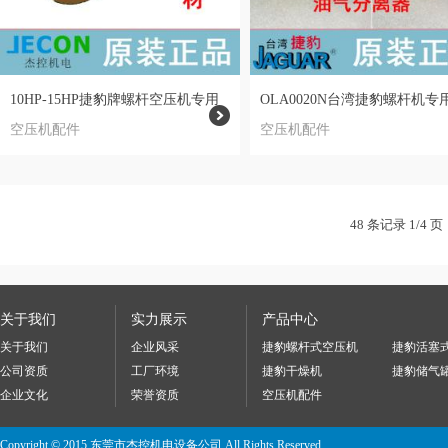
10HP-15HP捷豹牌螺杆空压机专用
OLA0020N台湾捷豹螺杆机专
风格
空压机配件
分芯
空压机配件
48 条记录 1/4 页
关于我们
实力展示
产品中心
关于我们
企业风采
捷豹螺杆式空压机
捷豹活塞
公司资质
工厂环境
捷豹干燥机
捷豹储气
企业文化
荣誉资质
空压机配件
Copyright © 2015 东莞市杰控机电设备公司 All Rights Reserved